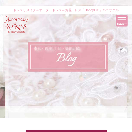
ドレスリメイク＆オーダードレス＆お花ドレス「HoneyCiel」ハニサクル