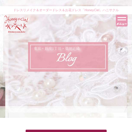
ドレスリメイク＆オーダードレス＆お花ドレス「HoneyCiel」ハニサクル