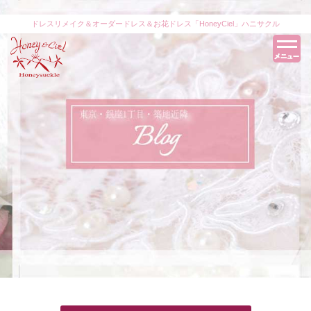
ドレスリメイク＆オーダードレス＆お花ドレス「HoneyCiel」ハニサクル