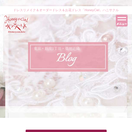
ドレスリメイク＆オーダードレス＆お花ドレス「HoneyCiel」ハニサクル