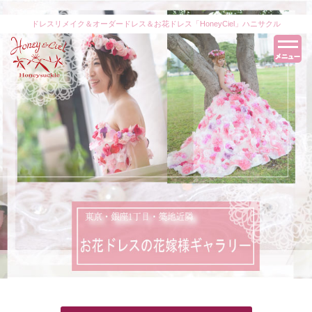
ドレスリメイク＆オーダードレス＆お花ドレス「HoneyCiel」ハニサクル