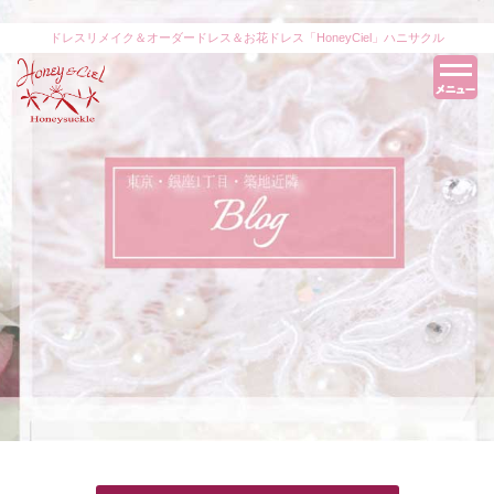
ドレスリメイク＆オーダードレス＆お花ドレス「HoneyCiel」ハニサクル