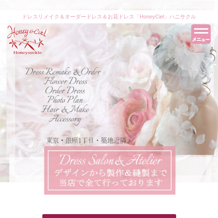
ドレスリメイク＆オーダードレス＆お花ドレス「HoneyCiel」ハニサクル